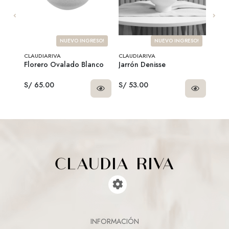
SO!
NUEVO INGRESO!
NUEVO INGRESO!
CLAUDIARIVA
CLAUDIARIVA
CLAU
r
Florero Ovalado Blanco
Jarrón Denisse
Fund
S/ 65.00
S/ 53.00
S/ 1
INFORMACIÓN