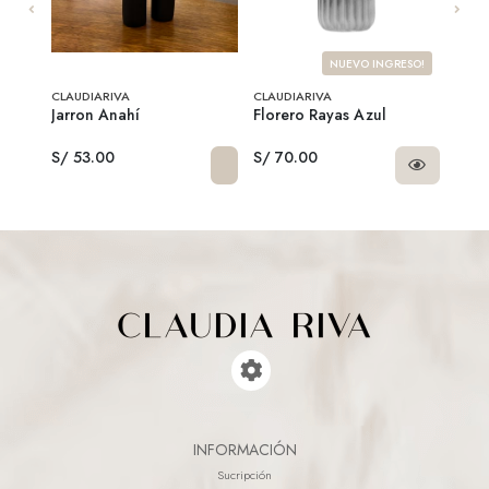
NUEVO INGRESO!
CLAUDIARIVA
CLAUDIARIVA
CLAU
Jarron Anahí
Florero Rayas Azul
Silve
S/ 53.00
S/ 70.00
S/ 3
INFORMACIÓN
Sucripción