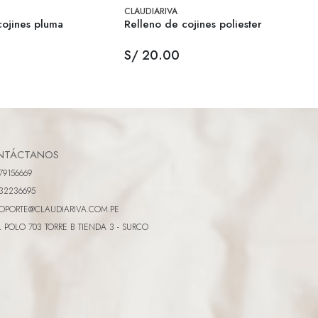
CLAUDIARIVA
cojines pluma
Relleno de cojines poliester
S/ 20.00
NTÁCTANOS
79156669
32236695
OPORTE@CLAUDIARIVA.COM.PE
L POLO 703 TORRE B TIENDA 3 - SURCO