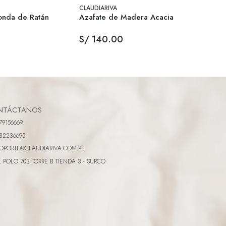
CLAUDIARIVA
CLAUDI
onda de Ratán
Azafate de Madera Acacia
Bombo
Made
S/ 140.00
S/ 6
NTÁCTANOS
79156669
32236695
OPORTE@CLAUDIARIVA.COM.PE
L POLO 703 TORRE B TIENDA 3 - SURCO