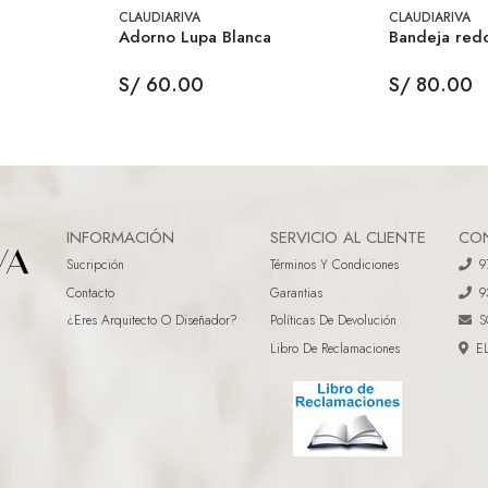
CLAUDIARIVA
CLAUDIARIVA
Adorno Lupa Blanca
Bandeja red
S/ 60.00
S/ 80.00
INFORMACIÓN
SERVICIO AL CLIENTE
CO
Sucripción
Términos Y Condiciones
9
Contacto
Garantias
9
¿eres Arquitecto O Diseñador?
Políticas De Devolución
S
Libro De Reclamaciones
E