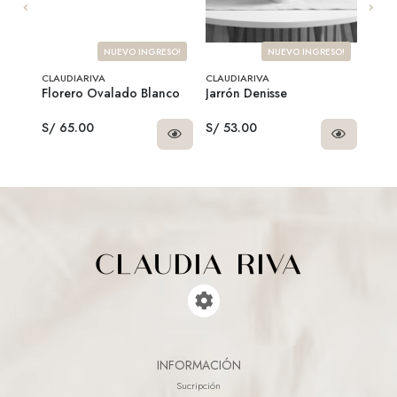
SO!
NUEVO INGRESO!
NUEVO INGRESO!
CLAUDIARIVA
CLAUDIARIVA
CLAU
r
Florero Ovalado Blanco
Jarrón Denisse
Plan
S/ 65.00
S/ 53.00
S/ 7
INFORMACIÓN
Sucripción