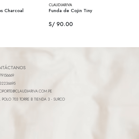
CLAUDIARIVA
CLAUDI
s Charcoal
Funda de Cojin Tiny
Manta
S/ 90.00
S/ 1
NTÁCTANOS
79156669
32236695
OPORTE@CLAUDIARIVA.COM.PE
L POLO 703 TORRE B TIENDA 3 - SURCO