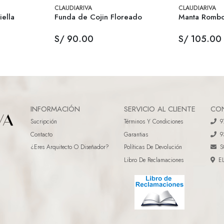
CLAUDIARIVA
CLAUDIARIVA
ella
Funda de Cojin Floreado
Manta Rombo
S/ 90.00
S/ 105.00
INFORMACIÓN
SERVICIO AL CLIENTE
CO
Sucripción
Términos Y Condiciones
9
Contacto
Garantias
9
¿eres Arquitecto O Diseñador?
Políticas De Devolución
S
Libro De Reclamaciones
E