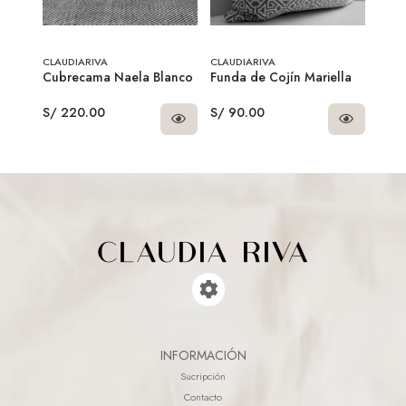
3xS/210 "COJIN22"
CLAUDIARIVA
CLAUDIARIVA
CLAU
rena
Cubrecama Naela Blanco
Funda de Cojín Mariella
Mant
S/ 220.00
S/ 90.00
S/ 9
INFORMACIÓN
Sucripción
Contacto