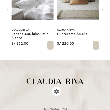
SO!
CLAUDIARIVA
CLAUDIARIVA
CLAU
Sábana 400 hilos Satín
Cubrecama Amelia
Alfo
Blanco
S/ 362.00
S/ 220.00
S/ 1
INFORMACIÓN