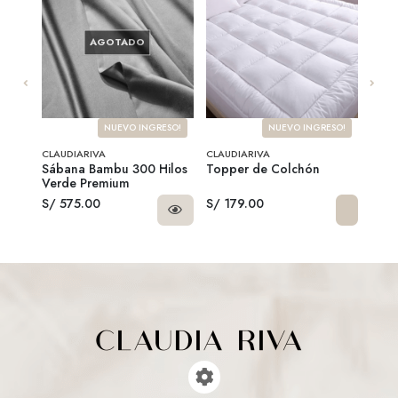
AGOTADO
NUEVO INGRESO!
NUEVO INGRESO!
CLAUDIARIVA
CLAUDIARIVA
CLAU
herpa
Sábana Bambu 300 Hilos
Topper de Colchón
Sába
Verde Premium
Blan
S/ 575.00
S/ 179.00
S/ 3