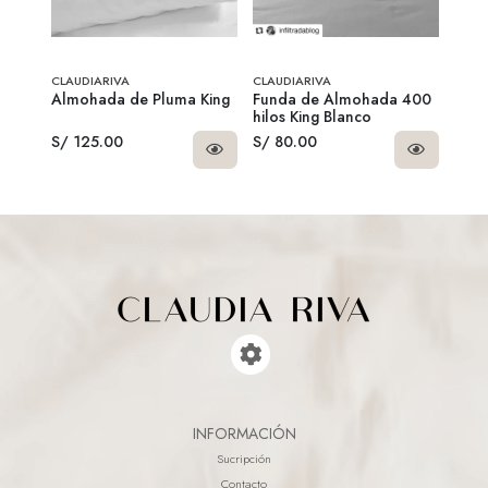
CLAUDIARIVA
CLAUDIARIVA
CLAU
anco
Almohada de Pluma King
Funda de Almohada 400
Mant
hilos King Blanco
S/ 125.00
S/ 80.00
S/ 1
INFORMACIÓN
Sucripción
Contacto