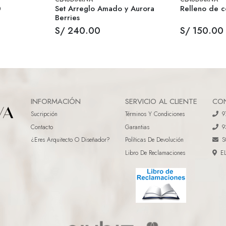
0
Set Arreglo Amado y Aurora
Relleno de c
Berries
S/ 240.00
S/ 150.00
INFORMACIÓN
SERVICIO AL CLIENTE
CO
Sucripción
Términos Y Condiciones
9
Contacto
Garantias
9
¿eres Arquitecto O Diseñador?
Políticas De Devolución
S
Libro De Reclamaciones
E