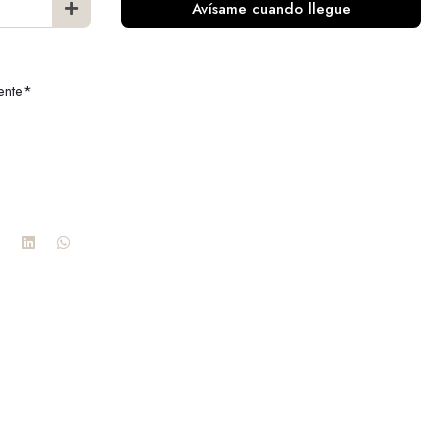
Avísame cuando llegue
ente*