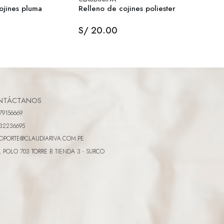
ojines pluma
Relleno de cojines poliester
Funda 
S/ 20.00
S/ 1
NTÁCTANOS
79156669
32236695
OPORTE@CLAUDIARIVA.COM.PE
L POLO 703 TORRE B TIENDA 3 - SURCO