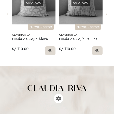
AGOTADO
AGOTADO
NUEVO INGRESO!
NUEVO INGRESO!
CLAUDIARIVA
CLAUDIARIVA
CLAU
la
Funda de Cojín Alexa
Funda de Cojín Paulina
Rell
S/ 110.00
S/ 110.00
S/ 1