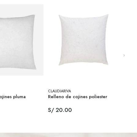
CLAUDIARIVA
CLAUDI
ojines pluma
Relleno de cojines poliester
Funda
S/ 20.00
S/ 9