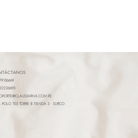
NTÁCTANOS
79156669
32236695
OPORTE@CLAUDIARIVA.COM.PE
L POLO 703 TORRE B TIENDA 3 - SURCO