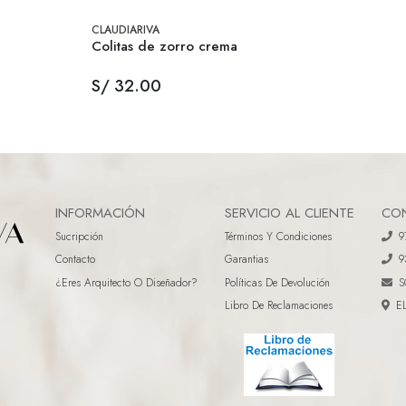
CLAUDIARIVA
Colitas de zorro crema
S/ 32.00
INFORMACIÓN
SERVICIO AL CLIENTE
CO
Sucripción
Términos Y Condiciones
9
Contacto
Garantias
9
¿eres Arquitecto O Diseñador?
Políticas De Devolución
S
Libro De Reclamaciones
E