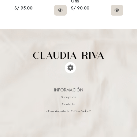
Gris
Geom
S/ 95.00
S/ 90.00
S/ 9
INFORMACIÓN
Sucripción
Contacto
¿eres Arquitecto O Diseñador?