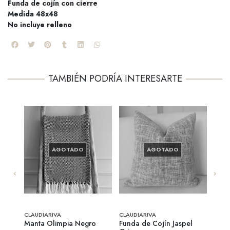
Funda de cojín con cierre
Medida 48x48
No incluye relleno
TAMBIÉN PODRÍA INTERESARTE
AGOTADO
AGOTADO
CLAUDIARIVA
CLAUDIARIVA
CLAU
an
Manta Olimpia Negro
Funda de Cojín Jaspel
Fund