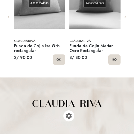
AGOTADO
AGOTADO
CLAUDIARIVA
CLAUDIARIVA
CLAU
lumas
Funda de Cojín Isa Gris
Funda de Cojín Marian
Rell
rectangular
Ocre Rectangular
S/ 90.00
S/ 80.00
S/ 1