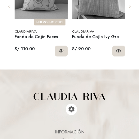
NUEVO INGRESO!
CLAUDIARIVA
CLAUDIARIVA
CLAU
a
Funda de Cojín Faces
Funda de Cojín Ivy Gris
Fund
Gre
S/ 110.00
S/ 90.00
S/ 9
INFORMACIÓN
Sucripción