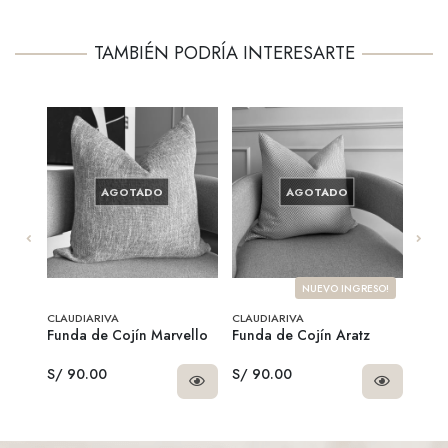
TAMBIÉN PODRÍA INTERESARTE
AGOTADO
AGOTADO
NUEVO INGRESO!
CLAUDIARIVA
CLAUDIARIVA
CLAU
Funda de Cojín Marvello
Funda de Cojín Aratz
Fund
S/ 90.00
S/ 90.00
S/ 9