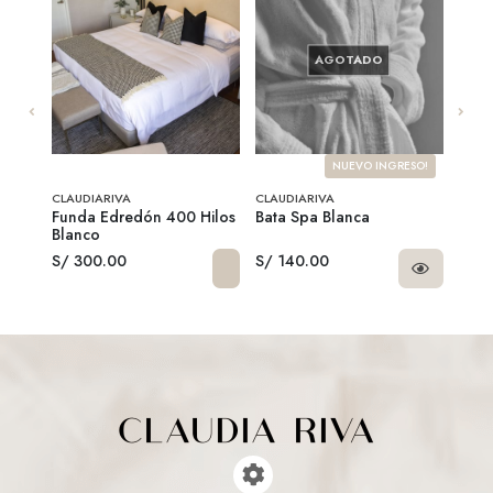
AGOTADO
SO!
NUEVO INGRESO!
CLAUDIARIVA
CLAUDIARIVA
CLAU
Funda Edredón 400 Hilos
Bata Spa Blanca
Toal
Blanco
S/ 300.00
S/ 140.00
S/ 2