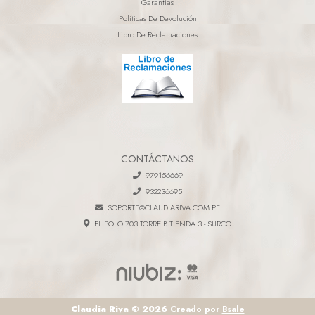
Garantias
Políticas De Devolución
Libro De Reclamaciones
CONTÁCTANOS
979156669
932236695
SOPORTE@CLAUDIARIVA.COM.PE
EL POLO 703 TORRE B TIENDA 3 - SURCO
Claudia Riva © 2026
Creado por
Bsale