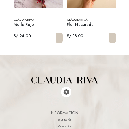
CLAUDIARIVA
CLAUDIARIVA
CLAU
Molle Rojo
Flor Nacarada
Luna
S/ 24.00
S/ 18.00
S/ 3
INFORMACIÓN
Sucripción
Contacto