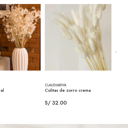
CLAUDIARIVA
CLAUDI
al
Colitas de zorro crema
Palme
S/ 32.00
S/ 2