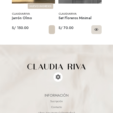
NUEVO INGRESO!
CLAUDIARIVA
CLAUDIARIVA
CLAU
Jarrón Olmo
Set Floreros Minimal
Pack
S/ 150.00
S/ 70.00
S/ 6
INFORMACIÓN
Sucripción
Contacto
¿eres Arquitecto O Diseñador?