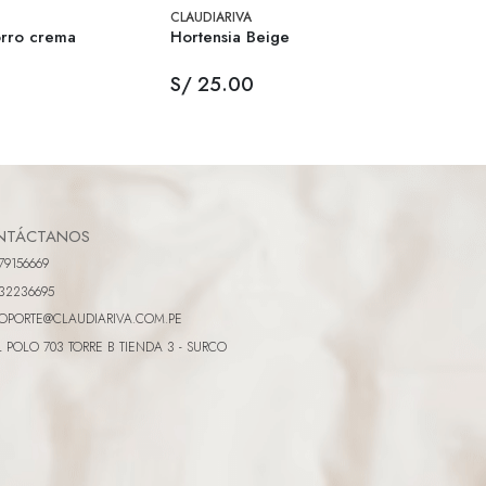
CLAUDIARIVA
CLAUDI
orro crema
Hortensia Beige
Arroc
S/ 25.00
S/ 2
NTÁCTANOS
79156669
32236695
OPORTE@CLAUDIARIVA.COM.PE
L POLO 703 TORRE B TIENDA 3 - SURCO