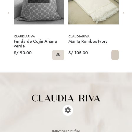
CLAUDIARIVA
CLAUDIARIVA
CLAU
ige
Funda de Cojín Ariana
Manta Rombos Ivory
Toal
verde
S/ 90.00
S/ 105.00
S/ 7
INFORMACIÓN