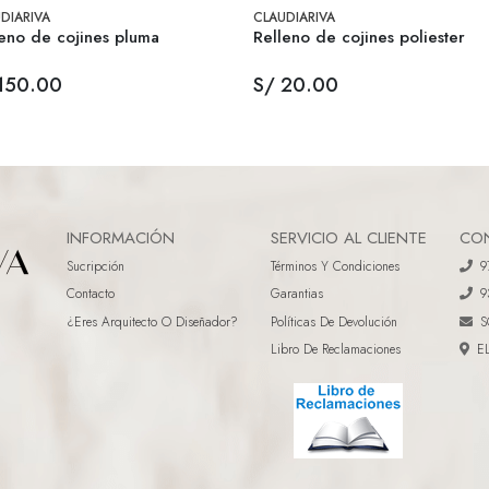
DIARIVA
CLAUDIARIVA
eno de cojines pluma
Relleno de cojines poliester
150.00
S/ 20.00
INFORMACIÓN
SERVICIO AL CLIENTE
CO
Sucripción
Términos Y Condiciones
9
Contacto
Garantias
9
¿eres Arquitecto O Diseñador?
Políticas De Devolución
S
Libro De Reclamaciones
E