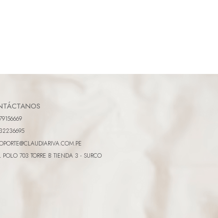
NTÁCTANOS
79156669
32236695
OPORTE@CLAUDIARIVA.COM.PE
L POLO 703 TORRE B TIENDA 3 - SURCO