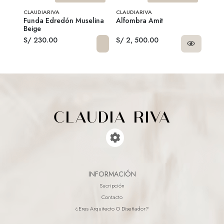
CLAUDIARIVA
CLAUDIARIVA
CLAU
luma
Funda Edredón Muselina
Alfombra Amit
Rell
Beige
S/ 230.00
S/ 2, 500.00
S/ 1
INFORMACIÓN
Sucripción
Contacto
¿eres Arquitecto O Diseñador?