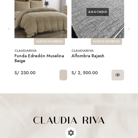
AGOTADO
SO!
NUEVO INGRESO!
NUEVO INGRESO!
CLAUDIARIVA
CLAUDIARIVA
CLAU
Funda Edredón Muselina
Alfombra Rajesh
Alfo
Beige
S/ 6
S/ 230.00
S/ 2, 500.00
S/ 1, 