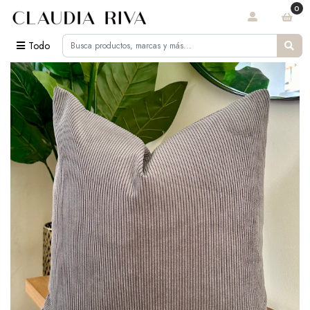
0
Todo