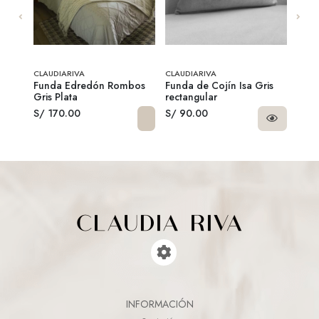
CLAUDIARIVA
CLAUDIARIVA
CLAU
ige
Funda Edredón Rombos
Funda de Cojín Isa Gris
Mant
Gris Plata
rectangular
S/ 170.00
S/ 90.00
S/ 1
INFORMACIÓN