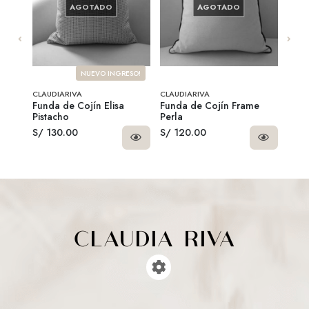
AGOTADO
AGOTADO
NUEVO INGRESO!
CLAUDIARIVA
CLAUDIARIVA
CLAU
a
Funda de Cojín Elisa
Funda de Cojín Frame
Fund
Pistacho
Perla
S/ 130.00
S/ 120.00
S/ 1