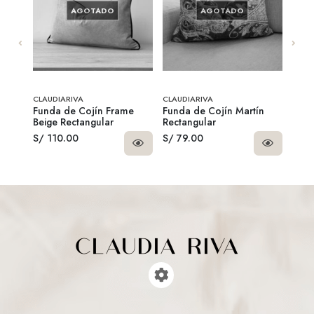
AGOTADO
AGOTADO
SO!
CLAUDIARIVA
CLAUDIARIVA
CLAU
al
Funda de Cojín Frame
Funda de Cojín Martín
Fund
Beige Rectangular
Rectangular
Blac
S/ 110.00
S/ 79.00
S/ 9