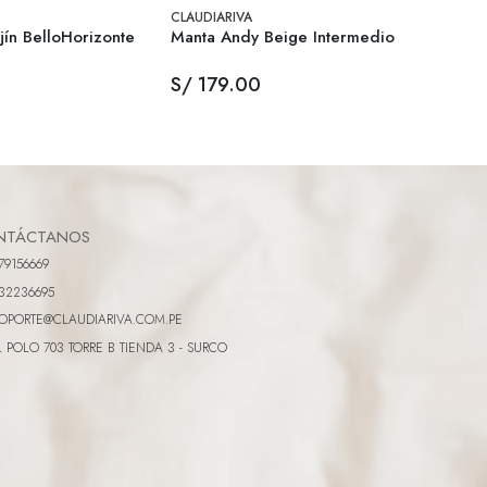
CLAUDIARIVA
CLAUDI
ín BelloHorizonte
Manta Andy Beige Intermedio
Cubre
S/ 179.00
S/ 1
NTÁCTANOS
79156669
32236695
OPORTE@CLAUDIARIVA.COM.PE
L POLO 703 TORRE B TIENDA 3 - SURCO