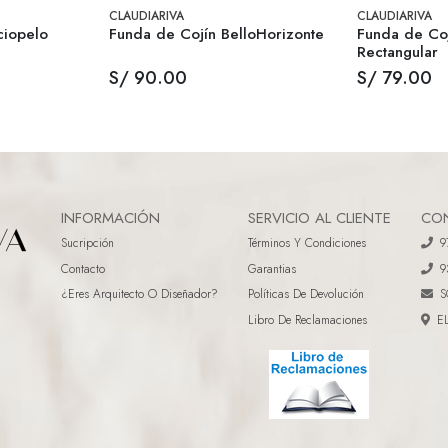
CLAUDIARIVA
CLAUDIARIVA
ciopelo
Funda de Cojín BelloHorizonte
Funda de Coj
Rectangular
S/ 90.00
S/ 79.00
INFORMACIÓN
SERVICIO AL CLIENTE
CO
Sucripción
Términos Y Condiciones
9
Contacto
Garantias
9
¿eres Arquitecto O Diseñador?
Políticas De Devolución
S
Libro De Reclamaciones
E