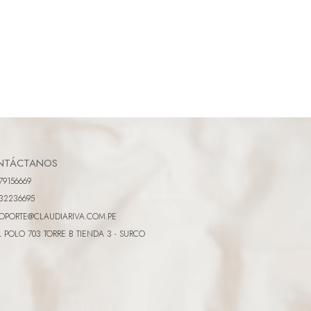
NTÁCTANOS
79156669
32236695
OPORTE@CLAUDIARIVA.COM.PE
L POLO 703 TORRE B TIENDA 3 - SURCO