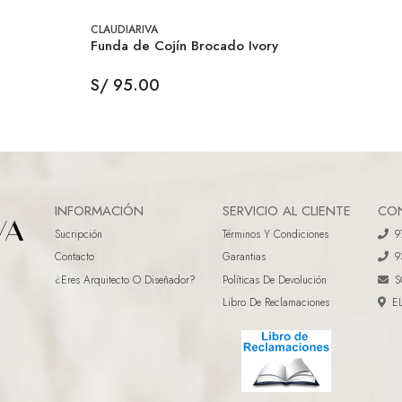
CLAUDIARIVA
Funda de Cojín Brocado Ivory
S/ 95.00
INFORMACIÓN
SERVICIO AL CLIENTE
CO
Sucripción
Términos Y Condiciones
9
Contacto
Garantias
9
¿eres Arquitecto O Diseñador?
Políticas De Devolución
S
Libro De Reclamaciones
E