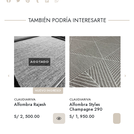
TAMBIÉN PODRÍA INTERESARTE
AGOTADO
NUEVO INGRESO!
CLAUDIARIVA
CLAUDIARIVA
CLAU
Alfombra Rajesh
Alfombra Styles
Toal
Champagne 290
S/ 2, 500.00
S/ 1, 950.00
S/ 3