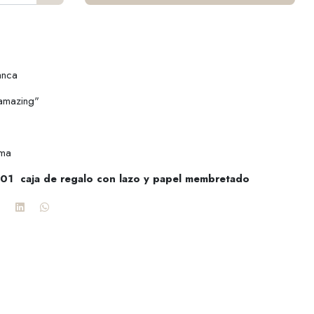
lanca
 amazing"
ema
 01 caja de regalo con lazo y papel membretado