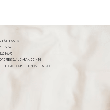
NTÁCTANOS
79156669
32236695
OPORTE@CLAUDIARIVA.COM.PE
L POLO 703 TORRE B TIENDA 3 - SURCO