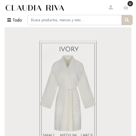
0
Todo