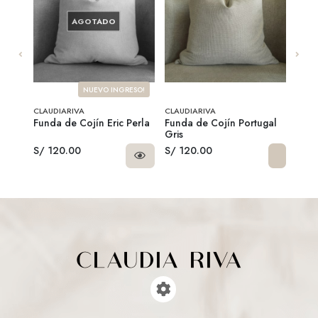
AGOTADO
NUEVO INGRESO!
CLAUDIARIVA
CLAUDIARIVA
CLAU
Funda de Cojín Eric Perla
Funda de Cojín Portugal
Fund
Gris
Blan
S/ 120.00
S/ 120.00
S/ 3