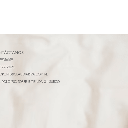
NTÁCTANOS
79156669
32236695
OPORTE@CLAUDIARIVA.COM.PE
L POLO 703 TORRE B TIENDA 3 - SURCO