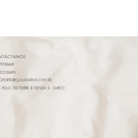
NTÁCTANOS
79156669
32236695
OPORTE@CLAUDIARIVA.COM.PE
L POLO 703 TORRE B TIENDA 3 - SURCO