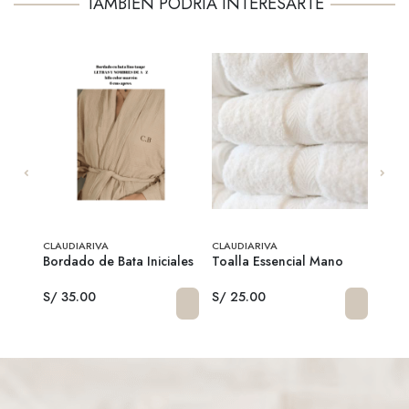
TAMBIÉN PODRÍA INTERESARTE
CLAUDIARIVA
CLAUDIARIVA
CLAU
Bordado de Bata Iniciales
Toalla Essencial Mano
Toal
S/ 35.00
S/ 25.00
S/ 5