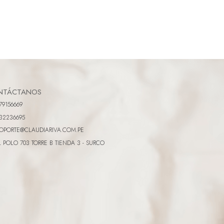
NTÁCTANOS
79156669
32236695
OPORTE@CLAUDIARIVA.COM.PE
L POLO 703 TORRE B TIENDA 3 - SURCO