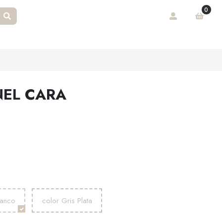
0
NEL CARA
lanco
color Gris Plata