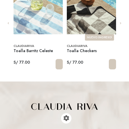
SO!
NUEVO INGRESO!
CLAUDIARIVA
CLAUDIARIVA
CLAU
Toalla Barritz Celeste
Toalla Checkers
Toall
S/ 77.00
S/ 77.00
S/ 7