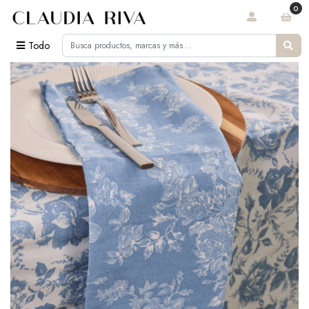
0
Todo