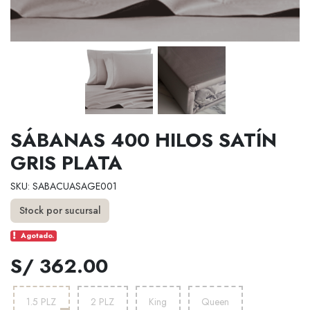
SÁBANAS 400 HILOS SATÍN
GRIS PLATA
SKU: SABACUASAGE001
Stock por sucursal
Agotado.
S/ 362.00
1.5 PLZ
2 PLZ
King
Queen