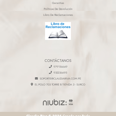
Garantias
Políticas De Devolución
Libro De Reclamaciones
CONTÁCTANOS
979156669
932236695
SOPORTE@CLAUDIARIVA.COM.PE
EL POLO 703 TORRE B TIENDA 3 - SURCO
Claudia Riva © 2026
Creado por
Bsale