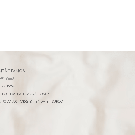
NTÁCTANOS
79156669
32236695
OPORTE@CLAUDIARIVA.COM.PE
L POLO 703 TORRE B TIENDA 3 - SURCO