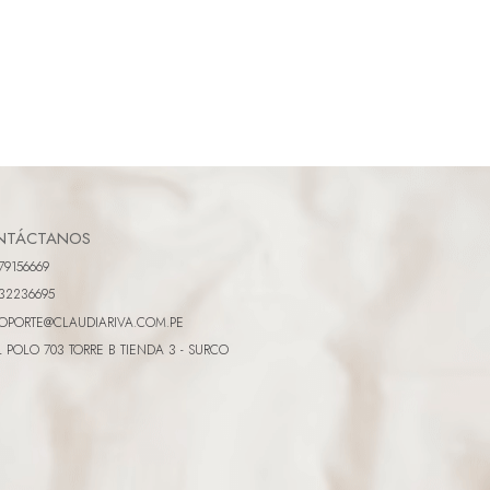
NTÁCTANOS
79156669
32236695
OPORTE@CLAUDIARIVA.COM.PE
L POLO 703 TORRE B TIENDA 3 - SURCO