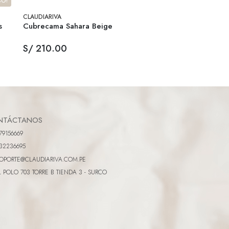
SO!
CLAUDIARIVA
s
Cubrecama Sahara Beige
S/ 210.00
NTÁCTANOS
79156669
32236695
OPORTE@CLAUDIARIVA.COM.PE
L POLO 703 TORRE B TIENDA 3 - SURCO