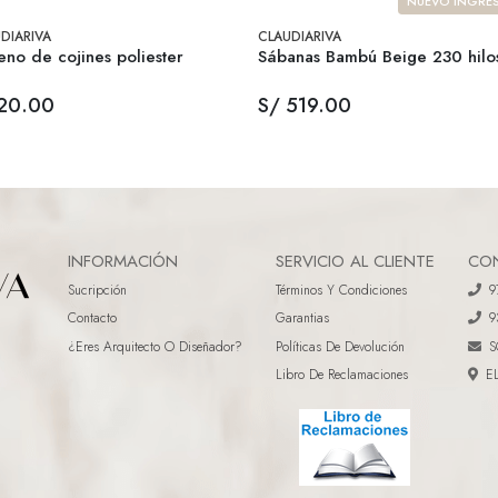
NUEVO INGRE
DIARIVA
CLAUDIARIVA
eno de cojines poliester
Sábanas Bambú Beige 230 hilo
20.00
S/ 519.00
INFORMACIÓN
SERVICIO AL CLIENTE
CO
Sucripción
Términos Y Condiciones
9
Contacto
Garantias
9
¿eres Arquitecto O Diseñador?
Políticas De Devolución
S
Libro De Reclamaciones
E