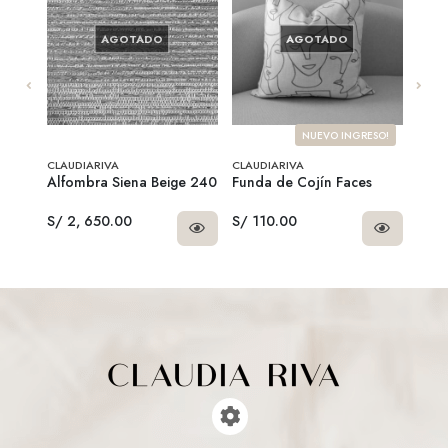
AGOTADO
AGOTADO
SO!
NUEVO INGRESO!
CLAUDIARIVA
CLAUDIARIVA
CLAU
Alfombra Siena Beige 240
Funda de Cojín Faces
Mant
S/ 2, 650.00
S/ 110.00
S/ 9