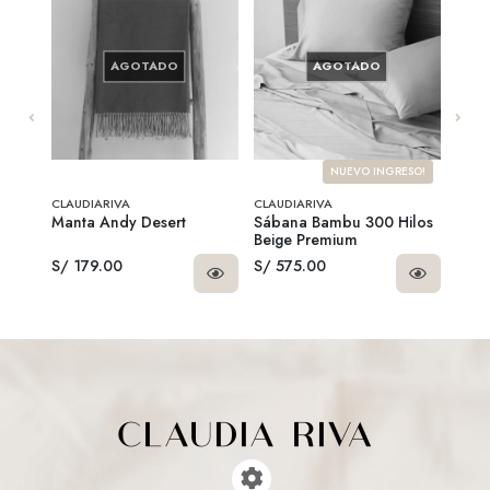
AGOTADO
AGOTADO
NUEVO INGRESO!
CLAUDIARIVA
CLAUDIARIVA
CLAU
lumas
Manta Andy Desert
Sábana Bambu 300 Hilos
Fund
Beige Premium
Beig
S/ 179.00
S/ 575.00
S/ 1